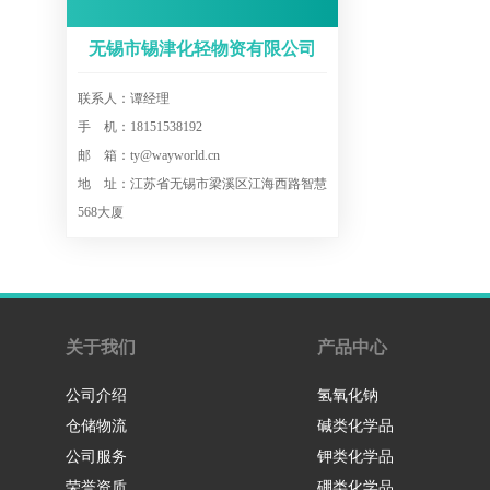
无锡市锡津化轻物资有限公司
联系人：谭经理
手 机：18151538192
邮 箱：ty@wayworld.cn
地 址：江苏省无锡市梁溪区江海西路智慧
568大厦
关于我们
产品中心
公司介绍
氢氧化钠
仓储物流
碱类化学品
公司服务
钾类化学品
荣誉资质
硼类化学品